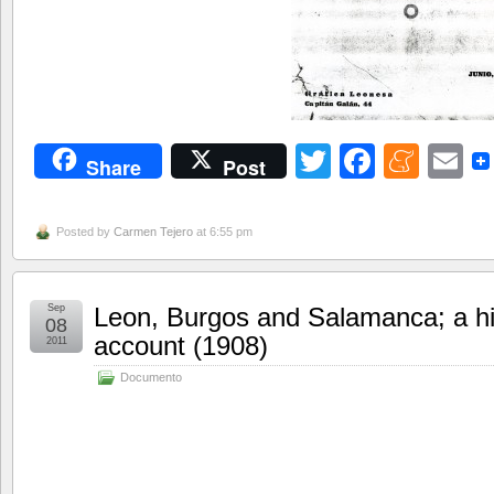
Twitter
Facebo
Men
E
Share
Post
Posted by
Carmen Tejero
at 6:55 pm
Sep
Leon, Burgos and Salamanca; a his
08
account (1908)
2011
Documento