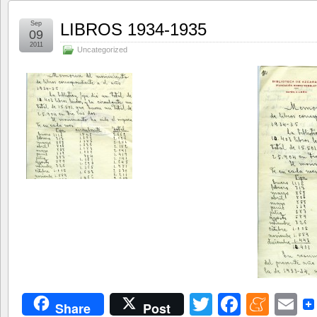
Sep
LIBROS 1934-1935
09
2011
Uncategorized
Twitter
Facebo
Men
E
Share
Post