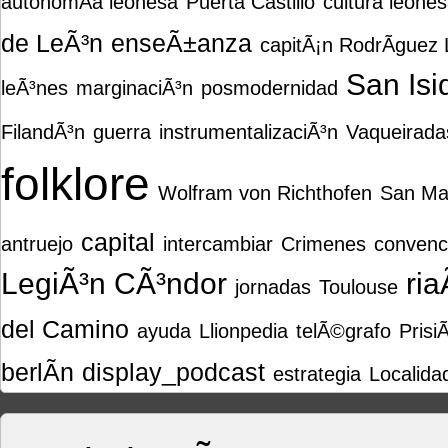
autonomÃ­a leonesa
Puerta Castillo
cultura leone
de LeÃ³n
enseÃ±anza
capitÃ¡n RodrÃ­guez
San Isi
leÃ³nes
marginaciÃ³n
posmodernidad
FilandÃ³n
guerra
instrumentalizaciÃ³n
Vaqueirada
folklore
Wolfram von Richthofen
San Ma
capital
antruejo
intercambiar
Crimenes
convenc
LegiÃ³n CÃ³ndor
ri
jornadas
Toulouse
del Camino
ayuda
Llionpedia
telÃ©grafo
Prisi
berlÃ­n
display_podcast
estrategia
Localida