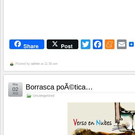
Twitter
Facebo
Men
E
Share
Post
Posted by
admin
at 11:36 am
May
Borrasca poÃ©tica…
02
2011
Uncategorized