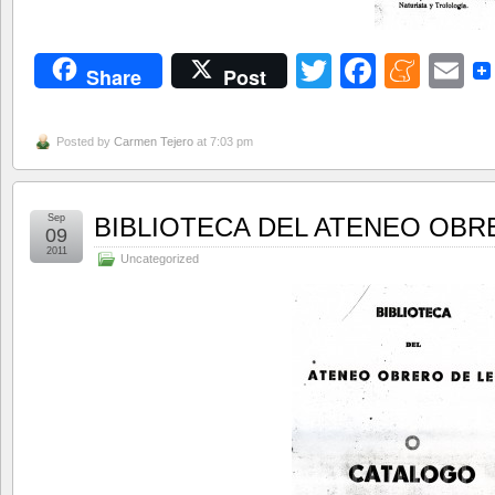
Twitter
Facebo
Men
E
Share
Post
Posted by
Carmen Tejero
at 7:03 pm
Sep
BIBLIOTECA DEL ATENEO OBR
09
2011
Uncategorized