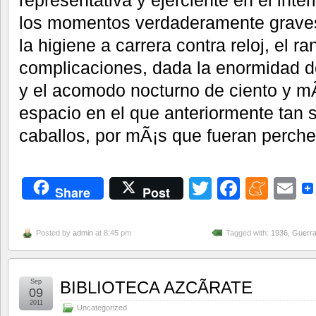
los momentos verdaderamente graves
la higiene a carrera contra reloj, el r
complicaciones, dada la enormidad 
y el acomodo nocturno de ciento y m
espacio en el que anteriormente tan 
caballos, por mÃ¡s que fueran perche
Twitter
Facebo
Men
E
Share
Post
Posted by
admin
at 8:45 pm
Tagged with:
1936
,
Guerra 
Sep
BIBLIOTECA AZCÃRATE
09
2011
Uncategorized