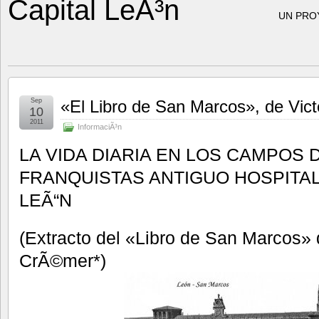
Capital LeÃ³n
UN PRO
Sep
«El Libro de San Marcos», de Vic
10
2011
InformaciÃ³n
LA VIDA DIARIA EN LOS CAMPOS
FRANQUISTAS ANTIGUO HOSPITA
LEÃ“N
(Extracto del «Libro de San Marcos» 
CrÃ©mer*)