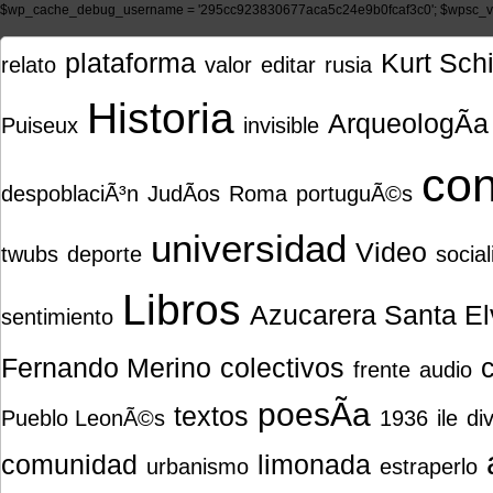
$wp_cache_debug_username = '295cc923830677aca5c24e9b0fcaf3c0'; $wpsc_ve
plataforma
Kurt Sch
relato
valor
editar
rusia
Historia
ArqueologÃ­a 
Puiseux
invisible
con
despoblaciÃ³n
JudÃ­os
Roma
portuguÃ©s
universidad
Video
twubs
deporte
social
Libros
Azucarera Santa El
sentimiento
Fernando Merino
colectivos
frente
audio
poesÃ­a
textos
Pueblo LeonÃ©s
1936
ile
di
comunidad
limonada
urbanismo
estraperlo