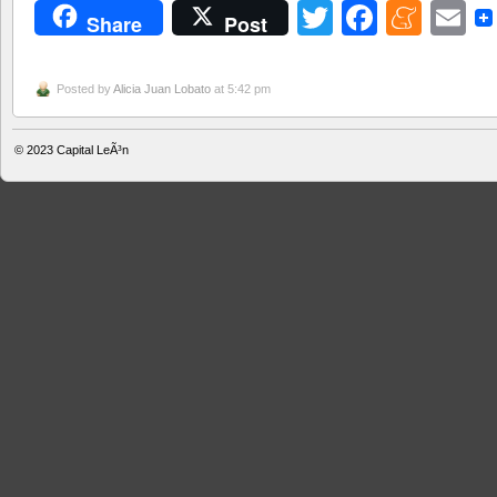
Twitter
Facebo
Men
E
Share
Post
Posted by
Alicia Juan Lobato
at 5:42 pm
© 2023
Capital LeÃ³n