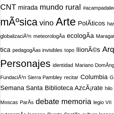
CNT
mundo rural
mirada
#acampadale
Arte
mÃºsica
vino
PolÃ­ticos
ha
ecologÃ­a
globalizaciÃ³n
meteorologÃ­a
Maragat
Arq
tica
llionÃ©s
pedagogÃ­as invisibles
topo
Personajes
identidad
Mariano DomÃ­ng
Columbia
FundaciÃ³n Sierra Pambley
recitar
G
Semana Santa
Biblioteca AzcÃ¡rate
hilo
debate
memoria
Moscas
ParÃ­s
legio VII