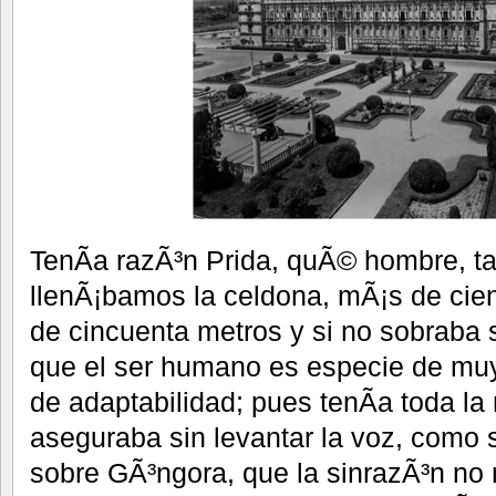
TenÃ­a razÃ³n Prida, quÃ© hombre, ta
llenÃ¡bamos la celdona, mÃ¡s de ci
de cincuenta metros y si no sobraba s
que el ser humano es especie de muy
de adaptabilidad; pues tenÃ­a toda l
aseguraba sin levantar la voz, como s
sobre GÃ³ngora, que la sinrazÃ³n n