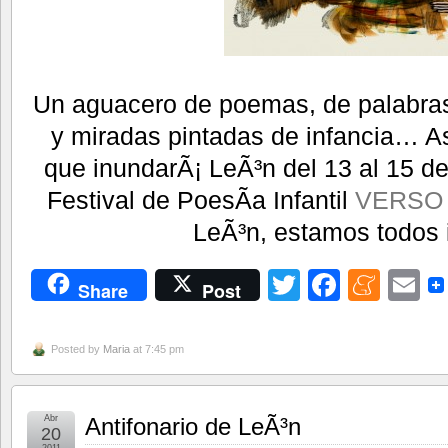
Un aguacero de poemas, de palabras
y miradas pintadas de infancia… As
que inundarÃ¡ LeÃ³n del 13 al 15 de
Festival de PoesÃ­a Infantil
VERSO
LeÃ³n, estamos todos 
Twitter
Facebo
Men
E
Share
Post
Posted by
Maria
at 7:45 pm
Abr
Antifonario de LeÃ³n
20
2011