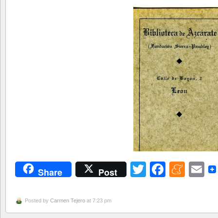
Twitter
Facebo
Men
E
Share
Post
Posted by
Carmen Tejero
at 7:23 pm