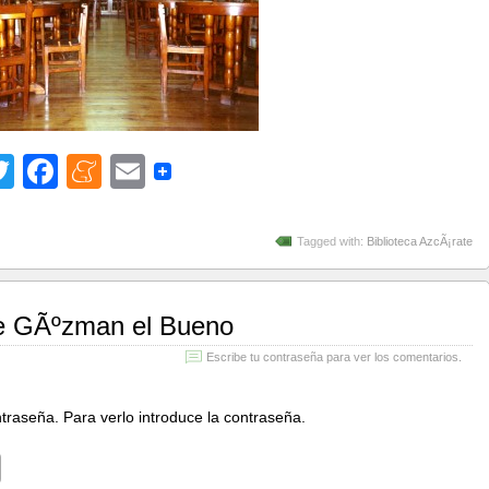
Twitter
Facebook
Meneame
Email
Tagged with:
Biblioteca AzcÃ¡rate
de GÃºzman el Bueno
Escribe tu contraseña para ver los comentarios.
traseña. Para verlo introduce la contraseña.