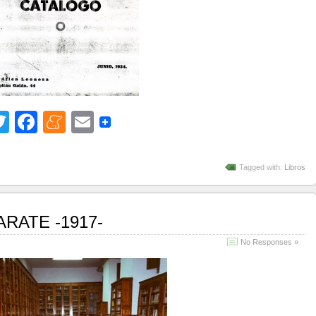
Twitter
Facebook
Meneame
Email
Tagged with:
Libros
RATE -1917-
No Responses »