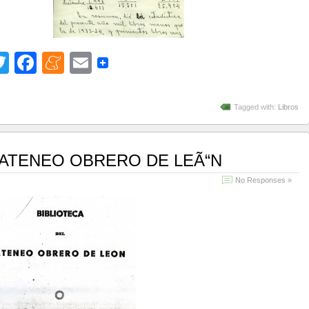
Twitter
Facebook
Meneame
Email
Tagged with:
Libros
 ATENEO OBRERO DE LEÃ“N
No Responses »