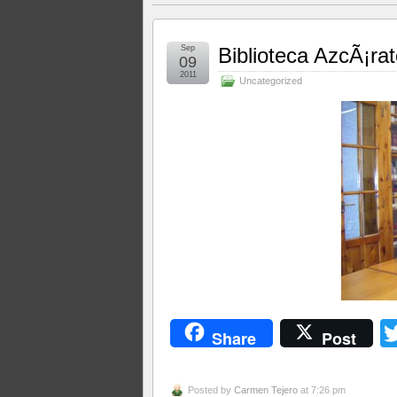
Sep
Biblioteca AzcÃ¡ra
09
2011
Uncategorized
Share
Post
Posted by
Carmen Tejero
at 7:26 pm