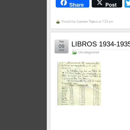
Share
Post
Posted by
Carmen Tejero
at 7:23 pm
Sep
LIBROS 1934-193
09
2011
Uncategorized