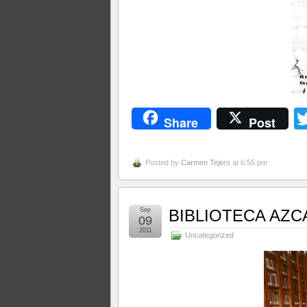
Share
Post
Posted by
Carmen Tejero
at 6:55 pm
Sep
BIBLIOTECA AZCA
09
2011
Uncategorized