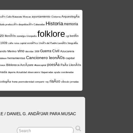
ayuntamiento
ArqueologÃ­a
iciÃ³n
Calle Matasiete
Moscas
Cistierna
Historia
memoria
duda
producciÃ³n
despoblaciÃ³n
Cabezadas
folklore
rzo
llionÃ©s
berlÃ­n
nostalgia
Llionpedia
cgt
1939
calle
ruisa
capital simbÃ³lico
UniÃ³n del Pueblo LeonÃ©s
fotografÃ­a
vino
Guerra Civil
nando Merino
Azucarera
deicidas
1936
Cancionero leonÃ©s
herramientas
capital
daleon
poesÃ­a
Biblioteca AzcÃ¡rate
PaÃ­s LlionÃ©s
uiseux
#leoncapital
onada
deporte
Actualidad
observatorio
Vaqueiradas
ayuda
coordenadas
riaÃ±o
cologÃ­a
frente
posmodernidad
compartir
rey
vÃ­nculo
jornadas
 / DANIEL G. ANDÃºJAR PARA MUSAC