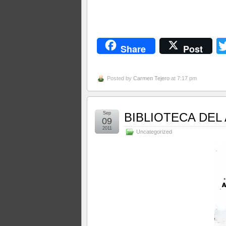
Share
Post
Posted by
Carmen Tejero
at 7:17 pm
Sep
BIBLIOTECA DEL
09
2011
Uncategorized