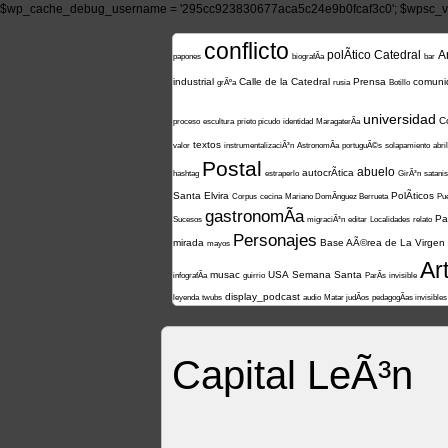
$wp_cache_debug_username = '295cc923830677aca5c24e9b0fcaf3c0'; $wpsc_ve
conflicto
polÃ­tico
Catedral
A
papones
biografÃ­a
bar
industrial
Calle de la Catedral
Prensa
comuni
grÃºa
rusia
Botillo
universidad
C
proceso
escultura
prieto picudo
identidad
MaragaterÃ­a
textos
valor
instrumentalizaciÃ³n
AstronomÃ­a
portuguÃ©s
solapamiento
abril
Postal
abuelo
autocrÃ­tica
hashtag
estraperlo
GirÃ³n
satani
Santa Elvira
PolÃ­ticos
Corpus
cecina
Mariano DomÃ­nguez Berrueta
Pue
gastronomÃ­a
Pa
Sucesos
migraciÃ³n
editar
Localidades
relato
Personajes
mirada
Base AÃ©rea de La Virgen
mayos
Ar
musac
USA
Semana Santa
infografÃ­a
guirrio
ParÃ­s
invisible
display_podcast
leyenda
twubs
audio
Matar judÃ­os
pedagogÃ­as invisibles
Capital LeÃ³n