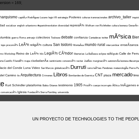
rsion = 169;
narquismo
archivo_taller
Poderes
capitÃ¡n RodrÃ­guez Lozano
legio VII
estrategia
culturas transnacionales
inquis
dad
represiÃ³n
socializar
english
urbanismo
#spanishrevolution
diversidad
Wolfram von Richthofen
cultura leonesa
GenarÃ­n
mÃºsica
debate
Bie
olumbia
colectivos
confianza
guerra
Roma
antruejo
Toulouse
Cantaderas
twitter
LeÃ³n
San Isidoro
mundo rural
religiÃ³n
cultura
enseÃ±anza
topo
procomÃºn
MontaÃ±a
intercambiar
LegiÃ³n CÃ³ndor
Reino de LeÃ³n
Calle de Fer
smo
Workshop
hilo
libertarias
La BaÃ±eza
eclipse
telÃ©grafo
ciudadanÃ­a
rta Castillo
FilandÃ³n
mapa
sentimiento
convenciÃ³n
recitar
JudÃ­os
marginaciÃ³n
autonomÃ­a leonesa
#acampa
Durruti
lacio del Conde Luna
Video
San Marcos
globalizaciÃ³n
ramo leÃ³nes
Pendones
meteorologÃ­a
Pierre P
Libros
mercado
Arquitectura
CNT
 del Camino
plaza
lim
ile
Crimenes
Bombardeo de Guernica
te
1905
Kurt Schindler
plataforma
testimonio
ImÃ¡genes
e
Babia
Gitanos
PrisiÃ³n
cuerpo incorrupto
Ã©tica
Iglesia
comunicaciÃ³n
FundaciÃ³n Sierra Pambley
universida
UN PROYECTO DE TECHNOLOGIES TO THE PEOPLE