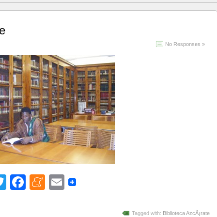
te
No Responses »
Twitter
Facebook
Meneame
Email
Tagged with:
Biblioteca AzcÃ¡rate