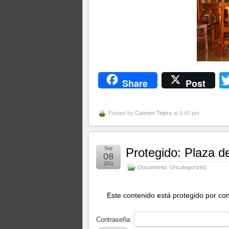
Share
Post
Posted by
Carmen Tejero
at 6:45 pm
Sep
Protegido: Plaza 
08
2011
Documento
,
Uncategorized
Este contenido está protegido por con
Contraseña: