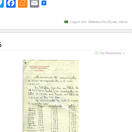
Twitter
Facebook
Meneame
Email
Tagged with:
Biblioteca AzcÃ¡rate
,
Libros
5
No Responses »