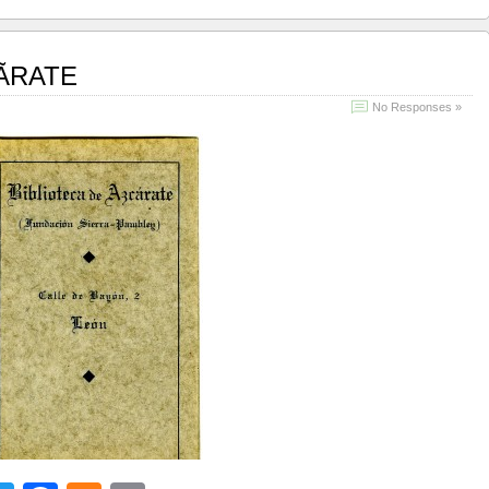
ÃRATE
No Responses »