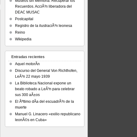
Museos sin Memoria. Recuperar los
Recuerdos. AcciÃ³n liberadora del
DEAC MUSAC
Postcapital
Registro de la ilustraciÃ³n leonesa
Reino
Wikipedia
Entradas recientes
Aquel motorÃ­n
Discurso del General Von Richthofen,
LeÃ³n 22 mayo 1939
La Biblioteca Nacional expone un
beato robado a LeÃ³n para celebrar
sus 300 aÃ±os
El Ãºltimo dÃ­a del escuadrÃ³n de la
muerte
Manuel G. Linacero «exilio republicano
leonÃ©s en Cuba»