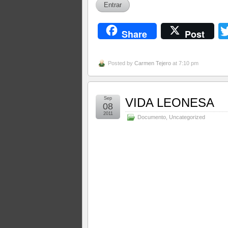
Share
Post
Posted by
Carmen Tejero
at 7:10 pm
Sep
VIDA LEONESA
08
2011
Documento
,
Uncategorized