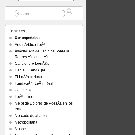
Enlaces
#acampadaleon
Arte pÃºblico LeÃ³n
AsociaciÃ³n de Estudios Sobre la
RepresiÃ³n en LeÃ³n
Cancionero leonÃ©s
Daniel G. AndÃºjar
El LeÃ³n curioso
FundaciÃ³n LeÃ³n Real
Gentetriste
LeÃ³n_me
Meipi de Dolores de PoesÃ­a en los
Bares
Mercado de abastos
Metropolitana
Musac