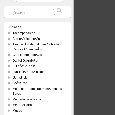
Enlaces
#acampadaleon
Arte pÃºblico LeÃ³n
AsociaciÃ³n de Estudios Sobre la
RepresiÃ³n en LeÃ³n
Cancionero leonÃ©s
Daniel G. AndÃºjar
El LeÃ³n curioso
FundaciÃ³n LeÃ³n Real
Gentetriste
LeÃ³n_me
Meipi de Dolores de PoesÃ­a en los
Bares
Mercado de abastos
Metropolitana
Musac