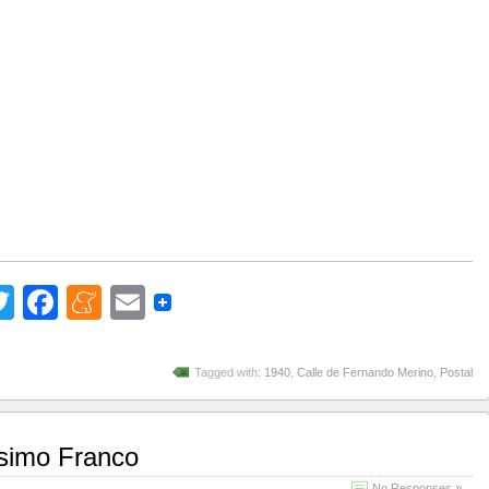
Twitter
Facebook
Meneame
Email
Tagged with:
1940
,
Calle de Fernando Merino
,
Postal
­simo Franco
No Responses »