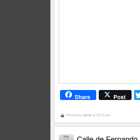
Share
Post
Posted by
admin
at 10:10 am
May
Calle de Fernando