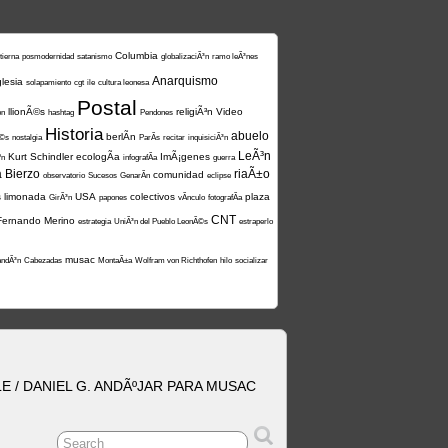
Columbia
tierna
posmodernidad
satanismo
globalizaciÃ³n
ramo leÃ³nes
Anarquismo
glesia
solapamiento
cgt
ile
cultura leonesa
Postal
llionÃ©s
religiÃ³n
Video
on
hashtag
Pendones
Historia
abuelo
berlÃ­n
Ã©s
nostalgia
ParÃ­s
recitar
inquisiciÃ³n
LeÃ³n
Kurt Schindler
ecologÃ­a
ImÃ¡genes
ºn
infografÃ­a
guerra
a
Bierzo
riaÃ±o
comunidad
observatorio
Sucesos
GenarÃ­n
eclipse
s
limonada
USA
colectivos
plaza
GirÃ³n
papones
vÃ­nculo
fotografÃ­a
CNT
Fernando Merino
estrategia
UniÃ³n del Pueblo LeonÃ©s
estraperlo
musac
andÃ³n
Cabezadas
MontaÃ±a
Wolfram von Richthofen
hilo
socializar
 / DANIEL G. ANDÃºJAR PARA MUSAC