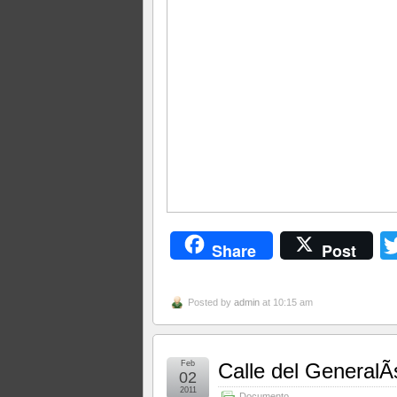
Share
Post
Posted by
admin
at 10:15 am
Feb
Calle del GeneralÃ
02
2011
Documento