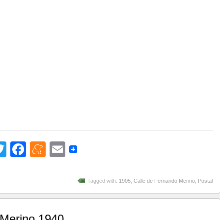
Twitter
Facebook
Meneame
Email
Tagged with:
1905
,
Calle de Fernando Merino
,
Postal
 Merino 1940