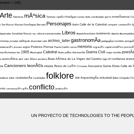
rsion = 169;
Arte
mÃºsica
enseÃ±anza
libertarias
Toulouse
capitÃ¡n RodrÃ­guez Lozano
duda
coordenadas
guirrio
Cis
Personajes
Calle de la Catedral
I
o
San Marcos
Mariano DomÃ­nguez Berrueta
Botillo
compartir
convenciÃ³n
Libros
testimonio
aqueiradas
Actualidad
Moscas
rey
culturas transnacionales
#spanishrevolution
deporte
#acampadale
gastronomÃ­a
archivo_taller
orkshop
jornadas
telÃ©grafo
diversidad
calle
pedagogÃ­as invisibles
portugu
memoria
Poderes
Prensa
entalizaciÃ³n
proceso
english
Puerta Castillo
cecina
migraciÃ³n
capital simbÃ³lico
procomÃ
1905
Catedral
Guerra Civil
poesÃ­
onomÃ­a leonesa
bar
#leoncapital
Matar judÃ­os
AstronomÃ­a
mapa
invisible
autocrÃ­tica
Base AÃ©rea de La Virgen del Camino
confianza
texto
ia
abril
valor
Ã©tica
escultura
legio VII
Cancionero leonÃ©s
ta
mirada
Reino de LeÃ³n
Azucarera Santa Elvira
Calle de 
Crimenes
folklore
ciudadanÃ­a
ArqueologÃ­a industrial
taderas
editar
Localidades
1936
Babia
Llionpedia
Fil
conflicto
ento
comunicaciÃ³n
grÃºa
producciÃ³n
UN PROYECTO DE TECHNOLOGIES TO THE PEOPLE