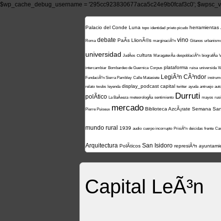
$wp_cache_debug_username = '295cc923830677aca5c24e9b0fcaf3c0'; $wpsc_ve
Palacio del Conde Luna
herramientas
topo
identidad
prieto picudo
debate
vino
PaÃ­s LlionÃ©s
Roma
marginaciÃ³n
Gitanos
urbanism
universidad
cultura
JudÃ­os
MaragaterÃ­a
despoblaciÃ³n
biografÃ­a
V
plataforma
intercambiar
Bombardeo de Guernica
Corpus
ruisa
universida
W
LegiÃ³n CÃ³ndor
FundaciÃ³n Sierra Pambley
Calle Matasiete
instrum
display_podcast
capital
relato
twubs
leyenda
twitter
ayuda
antruejo
aut
Durruti
polÃ­tico
La BaÃ±eza
meteorologÃ­a
sentimiento
mayos
rus
mercado
Biblioteca AzcÃ¡rate
Semana San
Pierre Puiseux
mundo rural
1939
audio
cuerpo incorrupto
PrisiÃ³n
deicidas
frente
Can
Arquitectura
San Isidoro
PolÃ­ticos
represiÃ³n
ayuntami
Capital LeÃ³n