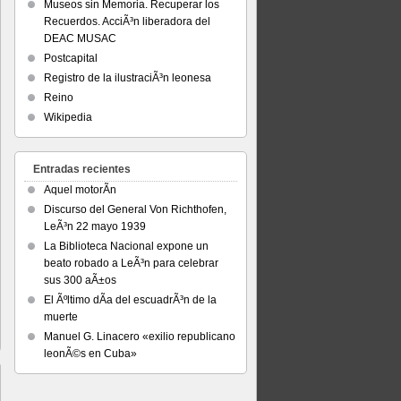
Museos sin Memoria. Recuperar los
Recuerdos. AcciÃ³n liberadora del
DEAC MUSAC
Postcapital
Registro de la ilustraciÃ³n leonesa
Reino
Wikipedia
Entradas recientes
Aquel motorÃ­n
Discurso del General Von Richthofen,
LeÃ³n 22 mayo 1939
La Biblioteca Nacional expone un
beato robado a LeÃ³n para celebrar
sus 300 aÃ±os
El Ãºltimo dÃ­a del escuadrÃ³n de la
muerte
Manuel G. Linacero «exilio republicano
leonÃ©s en Cuba»