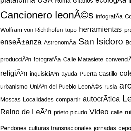
plataforma
USA
ecologÃ­a
Roma
Gitanos
Cancionero leonÃ©s
infografÃ­a
C
herramientas
Wolfram von Richthofen
topo
pr
San Isidoro
enseÃ±anza
AstronomÃ­a
Bo
producciÃ³n
fotografÃ­a
Calle Matasiete
convenci
religiÃ³n
col
inquisiciÃ³n
ayuda
Puerta Castillo
arc
urbanismo
UniÃ³n del Pueblo LeonÃ©s
rusia
L
autocrÃ­tica
Moscas
Localidades
compartir
Reino de LeÃ³n
Video
prieto picudo
calle
ru
Pendones
culturas transnacionales
jornadas
depo