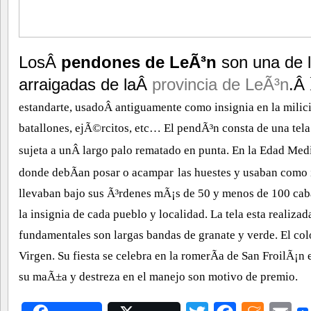
LosÂ
pendones de LeÃ³n
son una de l
arraigadas de laÂ
provincia de LeÃ³n
.Â
estandarte, usadoÂ antiguamente como insignia en la milici
batallones, ejÃ©rcitos, etc… El pendÃ³n consta de una tel
sujeta a unÂ largo palo rematado en punta. En la Edad Medi
donde debÃ­an posar o acampar
las huestes y usaban como 
llevaban bajo sus Ã³rdenes mÃ¡s de 50
y menos de 100 cab
la insignia de cada pueblo y localidad. La tela esta realiz
fundamentales son largas bandas de granate y verde. El col
Virgen. Su fiesta se celebra en la romerÃ­a de San FroilÃ¡n 
su maÃ±a y destreza en el manejo son motivo de premio.