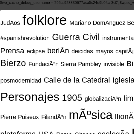
$wp_cache_debug_username = '295cc923830677aca5c24e9b0fcaf3c0'; $wpsc_ve
folklore
JudÃ­os
Mariano DomÃ­nguez Be
Guerra Civil
#spanishrevolution
instrumenta
Prensa
berlÃ­n
eclipse
deicidas
mayos
capitÃ
Bierzo
Bi
FundaciÃ³n Sierra Pambley
invisible
Calle de la Catedral
Iglesi
posmodernidad
Personajes
1905
li
globalizaciÃ³n
mÃºsica
llion
Pierre Puiseux
FilandÃ³n