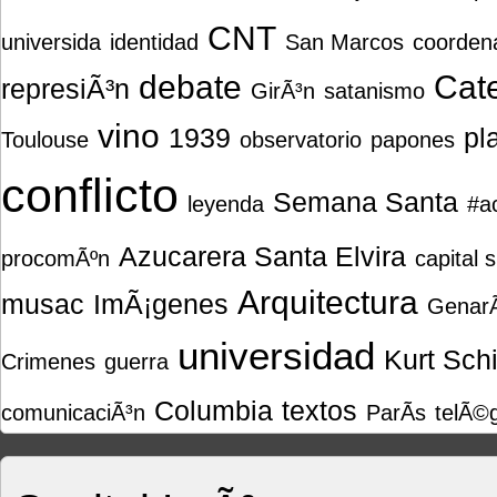
CNT
universida
identidad
San Marcos
coorden
debate
Cat
represiÃ³n
GirÃ³n
satanismo
vino
1939
pl
Toulouse
observatorio
papones
conflicto
Semana Santa
leyenda
#a
Azucarera Santa Elvira
procomÃºn
capital 
Arquitectura
musac
ImÃ¡genes
GenarÃ
universidad
Kurt Sch
Crimenes
guerra
Columbia
textos
comunicaciÃ³n
ParÃ­s
telÃ©