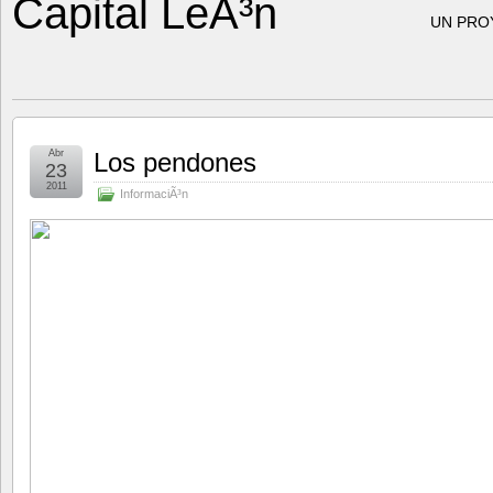
Capital LeÃ³n
UN PRO
Abr
Los pendones
23
2011
InformaciÃ³n