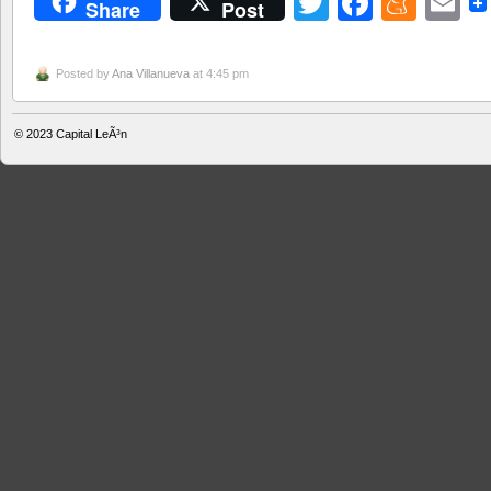
Twitter
Facebo
Men
E
Share
Post
Posted by
Ana Villanueva
at 4:45 pm
© 2023
Capital LeÃ³n