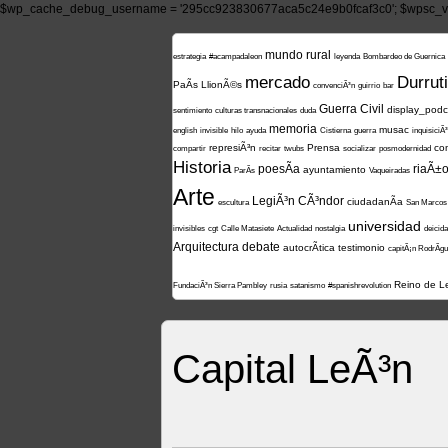
$wp_cache_debug_username = '295cc923830677aca5c24e9b0fcaf3c0'; $wpsc_ve
mundo rural
estrategia
#acampadaleon
leyenda
Bombardeo de Guernica
mercado
Durruti
PaÃ­s LlionÃ©s
convenciÃ³n
guirrio
bar
Guerra Civil
display_podc
sentimiento
culturas transnacionales
duda
memoria
musac
english
invisible
hilo
ayuda
Cistierna
guerra
inquisiciÃ
represiÃ³n
Prensa
co
compartir
recitar
twubs
socializar
posmodernidad
Historia
poesÃ­a
riaÃ±
ayuntamiento
ParÃ­s
Vaqueiradas
Arte
LegiÃ³n CÃ³ndor
ciudadanÃ­a
escultura
San Marcos
universidad
invisibles
cgt
Calle Matasiete
Actualidad
nostalgia
deicid
Arquitectura
debate
autocrÃ­tica
testimonio
capitÃ¡n RodrÃ­g
Reino de L
FundaciÃ³n Sierra Pambley
rusia
satanismo
#spanishrevolution
Capital LeÃ³n