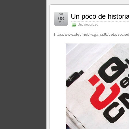
Abr
Un poco de histori
08
2011
Uncategorized
http://www.xtec.net/~cgarci38/ceta/socie