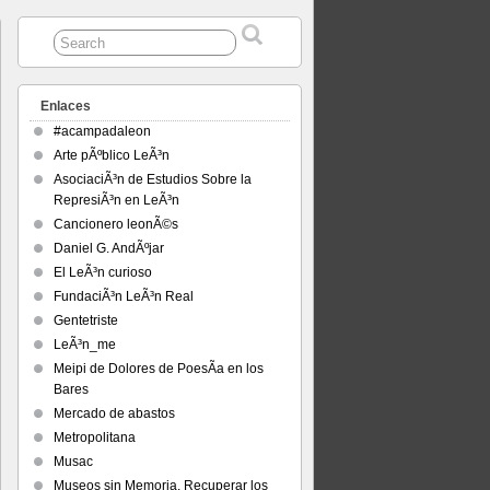
Enlaces
#acampadaleon
Arte pÃºblico LeÃ³n
AsociaciÃ³n de Estudios Sobre la
RepresiÃ³n en LeÃ³n
Cancionero leonÃ©s
Daniel G. AndÃºjar
El LeÃ³n curioso
FundaciÃ³n LeÃ³n Real
Gentetriste
LeÃ³n_me
Meipi de Dolores de PoesÃ­a en los
Bares
Mercado de abastos
Metropolitana
Musac
Museos sin Memoria. Recuperar los