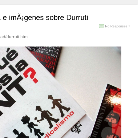
a e imÃ¡genes sobre Durruti
No Responses »
dad/durruti.htm