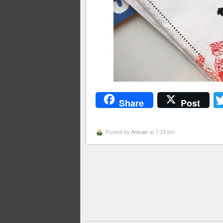
Share
Post
Posted by
Antuan
at 7:19 pm