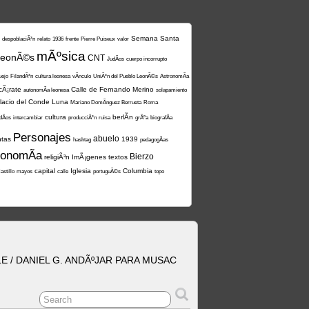
Semana Santa
despoblaciÃ³n
relato
1936
frente
Pierre Puiseux
valor
mÃºsica
leonÃ©s
CNT
JudÃ­os
cuerpo incorrupto
uejo
FilandÃ³n
cultura leonesa
vÃ­nculo
UniÃ³n del Pueblo LeonÃ©s
AstronomÃ­a
cÃ¡rate
Calle de Fernando Merino
autonomÃ­a leonesa
solapamiento
lacio del Conde Luna
Mariano DomÃ­nguez Berrueta
Roma
cultura
berlÃ­n
dÃ­os
intercambiar
producciÃ³n
ruisa
grÃºa
biografÃ­a
Personajes
abuelo
ntas
1939
hashtag
pedagogÃ­as
ronomÃ­a
Bierzo
religiÃ³n
ImÃ¡genes
textos
capital
Iglesia
Columbia
astillo
mayos
calle
portuguÃ©s
topo
 / DANIEL G. ANDÃºJAR PARA MUSAC