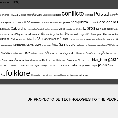
rsion = 169;
conflicto
Postal
mirada
USA
Crimenes
Moscas
infografÃ­a
Gitanos
Localidades
identidad
GenarÃ­n
Cancionero 
vino
Anarquismo
plaza
MaragaterÃ­a
Cantaderas
Pendones
ramo leÃ³nes
MontaÃ±a
papones
Libros
Catedral
ast
Video
Kurt Schindler
Botillo
ile
meteorologÃ­a
abril
editar
proceso
capital simbÃ³lico
antr
limonada
plataforma
PolÃ­ticos
llionÃ©s
Biblioteca Az
³n
telÃ©grafo
fotografÃ­a
estraperlo
migraciÃ³n
#leoncapital
LeÃ³n
munidad
Poderes
enseÃ±anza
Pa
Wolfram von Richthofen
cecina
comunicaciÃ³n
mapa
eclipse
La BaÃ±eza
o
San Isidoro
Azucarera Santa Elvira
coordenadas
urbanismo
Ã©tica
Toulouse
rey
Sucesos
audio
legio VII
Matar ju
1905
Base AÃ©rea de La Virgen del Camino
ecologÃ­a
herramie
GirÃ³n
Babia
universida
twitter
PrisiÃ³n
gast
archivo_taller
ArqueologÃ­a industrial
Calle de la Catedral
as
observatorio
Cabezadas
Workshop
polÃ­tico
colectivos
confianza
uez Lozano
diversidad
marginaciÃ³n
globalizaciÃ³n
procomÃºn
jornadas
Corpus
Puerta C
folklore
eÃ³n
Llionpedia
prieto picudo
deporte
libertarias
instrumentalizaciÃ³n
UN PROYECTO DE TECHNOLOGIES TO THE PEOPLE