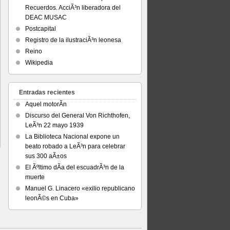
Recuerdos. AcciÃ³n liberadora del
DEAC MUSAC
Postcapital
Registro de la ilustraciÃ³n leonesa
Reino
Wikipedia
Entradas recientes
Aquel motorÃ­n
Discurso del General Von Richthofen,
LeÃ³n 22 mayo 1939
La Biblioteca Nacional expone un
beato robado a LeÃ³n para celebrar
sus 300 aÃ±os
El Ãºltimo dÃ­a del escuadrÃ³n de la
muerte
Manuel G. Linacero «exilio republicano
leonÃ©s en Cuba»