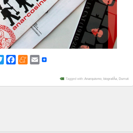
Twitter
Facebook
Meneame
Email
Tagged with:
Anarquismo
,
biografÃ­a
,
Durruti