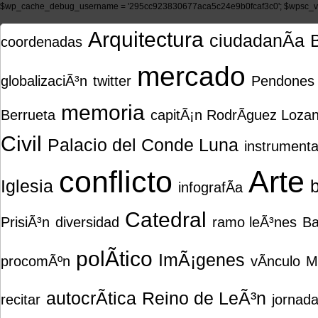
$wp_cache_debug_username = '295cc923830677aca5c24e9b0fcaf3c0'; $wpsc_ve
Arquitectura
ciudadanÃ­a
coordenadas
mercado
globalizaciÃ³n
twitter
Pendones
memoria
Berrueta
capitÃ¡n RodrÃ­guez Loza
Civil
Palacio del Conde Luna
instrumenta
conflicto
Arte
Iglesia
b
infografÃ­a
Catedral
PrisiÃ³n
diversidad
ramo leÃ³nes
Ba
polÃ­tico
ImÃ¡genes
procomÃºn
vÃ­nculo
M
autocrÃ­tica
Reino de LeÃ³n
recitar
jornad