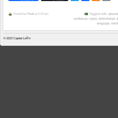
Posted by
Paula
at 2:02 pm
Tagged with:
absur
confianza
,
copia
,
deformidad
,
lenguaje
,
ment
© 2023
Capital LeÃ³n