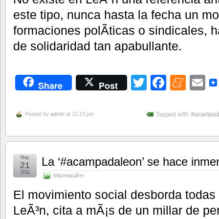
este tipo, nunca hasta la fecha un mo
formaciones polÃ­ticas o sindicales, 
de solidaridad tan apabullante.
Twitter
Facebo
Men
E
Share
Post
Posted by
admin
at 12:13 pm
Tagged with:
#acampad
May
La ‘#acampadaleon’ se hace inme
21
2011
InformaciÃ³n
El movimiento social desborda todas 
LeÃ³n, cita a mÃ¡s de un millar de pe