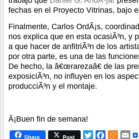
trabajo que
Daniel G. AndÃºjar
presen
fechas en el Proyecto Vitrinas, bajo el
Finalmente, Carlos OrdÃ¡s, coordinad
nos explica que en esta ocasiÃ³n, y p
a que hacer de anfitriÃ³n de los artis
por otra parte, es una de las funcione
De hecho, la â€œrarezaâ€ de las pr
exposiciÃ³n, no influyen en los aspec
producciÃ³n y el montaje.
Â¡Buen fin de semana!
Twitter
Facebo
Men
E
Share
Post