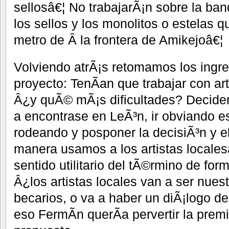
sellosâ€¦ No trabajarÃ¡n sobre la ban
los sellos y los monolitos o estelas 
metro de Â la frontera de Amikejoâ€¦
Volviendo atrÃ¡s retomamos los ingr
proyecto: TenÃ­an que trabajar con ar
Â¿y quÃ© mÃ¡s dificultades? Decide
a encontrase en LeÃ³n, ir obviando e
rodeando y posponer la decisiÃ³n y
manera usamos a los artistas localesâ
sentido utilitario del tÃ©rmino de for
Â¿los artistas locales van a ser nue
becarios, o va a haber un diÃ¡logo de 
eso FermÃ­n querÃ­a pervertir la prem