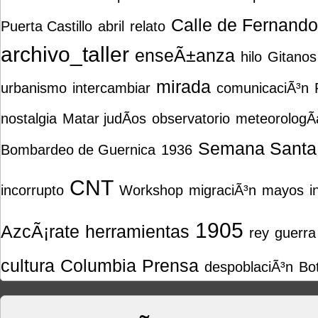
Calle de Fernando
Puerta Castillo
abril
relato
archivo_taller
enseÃ±anza
hilo
Gitanos
mirada
urbanismo
intercambiar
comunicaciÃ³n
nostalgia
Matar judÃ­os
observatorio
meteorologÃ­
Semana Santa
Bombardeo de Guernica
1936
CNT
incorrupto
Workshop
migraciÃ³n
mayos
i
1905
AzcÃ¡rate
herramientas
rey
guerra
cultura
Columbia
Prensa
despoblaciÃ³n
Bot