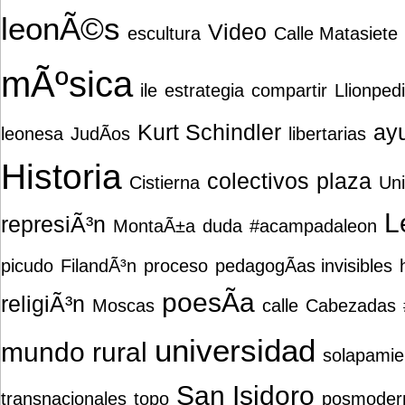
leonÃ©s
Video
escultura
Calle Matasiete
mÃºsica
ile
estrategia
compartir
Llionped
Kurt Schindler
ay
leonesa
JudÃ­os
libertarias
Historia
colectivos
plaza
Cistierna
Un
L
represiÃ³n
MontaÃ±a
duda
#acampadaleon
picudo
FilandÃ³n
proceso
pedagogÃ­as invisibles
poesÃ­a
religiÃ³n
Moscas
calle
Cabezadas
universidad
mundo rural
solapamie
San Isidoro
transnacionales
topo
posmoder