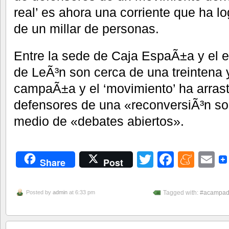
real’ es ahora una corriente que ha l
de un millar de personas.
Entre la sede de Caja EspaÃ±a y el ed
de LeÃ³n son cerca de una treintena 
campaÃ±a y el ‘movimiento’ ha arrastr
defensores de una «reconversiÃ³n soc
medio de «debates abiertos».
Twitter
Facebo
Men
E
Share
Post
Posted by
admin
at 6:33 pm
Tagged with:
#acampad