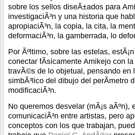
sobre los sellos diseÃ±ados para Am
investigaciÃ³n y una historia que hab
apropiaciÃ³n, la copia, la cita, la menti
deformaciÃ³n, la gamberrada, lo def
Por Ãºltimo, sobre las estelas, estÃ
conectar fÃ­sicamente Amikejo con la
travÃ©s de lo objetual, pensando en l
simbÃ³lico del dibujo del perÃ­metro 
modificaciÃ³n.
No queremos desvelar (mÃ¡s aÃºn), e
comunicaciÃ³n entre artistas, pero a
conceptos con los que trabajan, puede