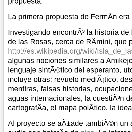
propuesta.
La primera propuesta de FermÃ­n er
Investigando encontrÃ³ la historia de 
de las Rosas, cerca de RÃ­mini, que 
http://es.wikipedia.org/wiki/Isla_de_
algunas nociones similares a Amikej
lenguaje sintÃ©tico del esperanto, ut
incluye otras: revuelo mediÃ¡tico, de
mentiras, falsas historias, ocupacione
aguas internacionales, la cuestiÃ³n de
cartografÃ­a, el mapa polÃ­tico, la ide
Al proyecto se aÃ±ade tambiÃ©n un a