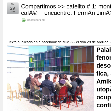
Abr
Compartimos >> cafelito # 1: mont
29
cafÃ© + encuentro. FermÃ­n Jim
2011
Uncategorized
Texto publicado en el facebook de MUSAC el dÃ­a 29 de abril de 
Pala
feno
deso
tica,
Amik
utopÃ
ocup
conf