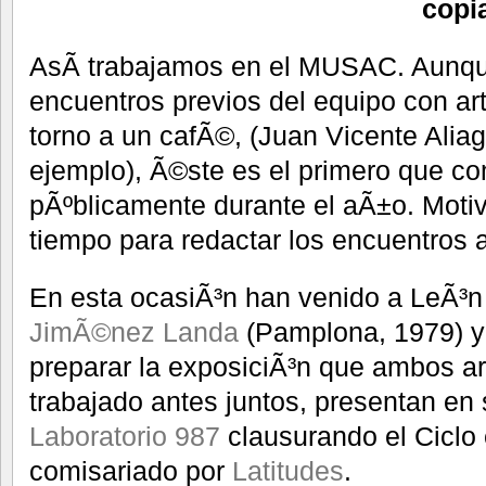
copi
AsÃ­ trabajamos en el MUSAC. Aunqu
encuentros previos del equipo con art
torno a un cafÃ©, (Juan Vicente Alia
ejemplo), Ã©ste es el primero que c
pÃºblicamente durante el aÃ±o. Moti
tiempo para redactar los encuentros a
En esta ocasiÃ³n han venido a LeÃ³n 
JimÃ©nez Landa
(Pamplona, 1979) 
preparar la exposiciÃ³n que ambos ar
trabajado antes juntos, presentan en
Laboratorio 987
clausurando el Ciclo
comisariado por
Latitudes
.