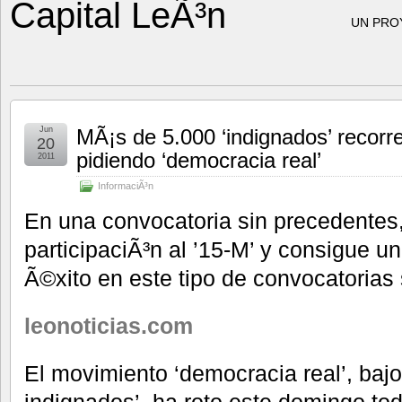
Capital LeÃ³n
UN PRO
Jun
MÃ¡s de 5.000 ‘indignados’ recorre
20
pidiendo ‘democracia real’
2011
InformaciÃ³n
En una convocatoria sin precedentes, 
participaciÃ³n al ’15-M’ y consigue u
Ã©xito en este tipo de convocatorias 
leonoticias.com
El movimiento ‘democracia real’, bajo
indignados’, ha roto este domingo tod