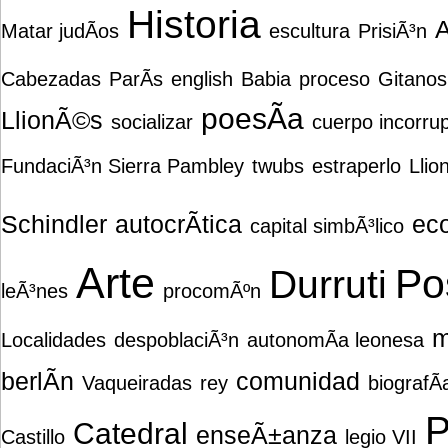
Historia
A
Matar judÃ­os
escultura
PrisiÃ³n
Cabezadas
ParÃ­s
english
Babia
proceso
Gitanos
poesÃ­a
LlionÃ©s
socializar
cuerpo incorru
FundaciÃ³n Sierra Pambley
twubs
estraperlo
Llio
Schindler
autocrÃ­tica
eco
capital simbÃ³lico
Arte
Po
Durruti
leÃ³nes
procomÃºn
m
Localidades
despoblaciÃ³n
autonomÃ­a leonesa
berlÃ­n
comunidad
Vaqueiradas
rey
biografÃ­
P
Catedral
enseÃ±anza
Castillo
legio VII