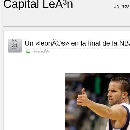
Capital LeÃ³n
UN PRO
May
Un «leonÃ©s» en la final de la NB
31
2011
InformaciÃ³n