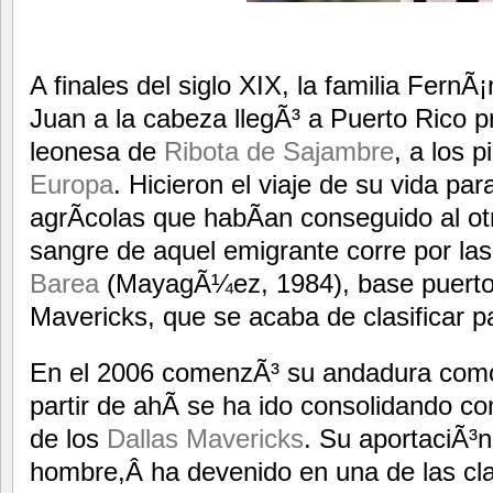
A finales del siglo XIX, la familia FernÃ
Juan a la cabeza llegÃ³ a Puerto Rico p
leonesa de
Ribota de Sajambre
, a los 
Europa
. Hicieron el viaje de su vida par
agrÃ­colas que habÃ­an conseguido al otr
sangre de aquel emigrante corre por la
Barea
(MayagÃ¼ez, 1984), base puerto
Mavericks, que se acaba de clasificar pa
En el 2006 comenzÃ³ su andadura como 
partir de ahÃ­ se ha ido consolidando 
de los
Dallas Mavericks
. Su aportaciÃ³
hombre,Â ha devenido en una de las cl