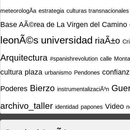
meteorologÃ­a
estrategia
culturas transnacionales
Base AÃ©rea de La Virgen del Camino
leonÃ©s
universidad
riaÃ±o
Cr
Arquitectura
#spanishrevolution
calle
Mont
cultura
plaza
confian
urbanismo
Pendones
Bierzo
Guer
Poderes
instrumentalizaciÃ³n
archivo_taller
Video
identidad
papones
n