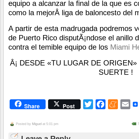
equipo a alcanzar la final de la que es
como la mejorÂ liga de baloncesto del 
A partir de esta madrugada podremos v
de Puerto Rico disputÃ¡ndose el anill
contra el temible equipo de los
Miami H
Â¡ DESDE «TU LUGAR DE ORIGEN
SUERTE !
Twitter
Facebo
Men
E
Share
Post
Posted by
Miguel
at 5:01 pm
Leave a Reply