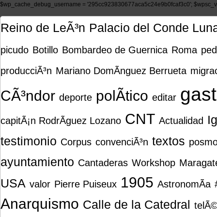
$wp_cache_debug_username = '295cc923830677aca5c24e9b0fcaf3c0'; $wpsc_ve
Reino de LeÃ³n
Palacio del Conde Lun
picudo
Botillo
Bombardeo de Guernica
Roma
ped
producciÃ³n
Mariano DomÃ­nguez Berrueta
migra
gas
CÃ³ndor
polÃ­tico
deporte
editar
CNT
I
capitÃ¡n RodrÃ­guez Lozano
Actualidad
testimonio
textos
Corpus
convenciÃ³n
posmo
ayuntamiento
Cantaderas
Workshop
Maragate
1905
USA
valor
Pierre Puiseux
AstronomÃ­a
Anarquismo
Calle de la Catedral
telÃ