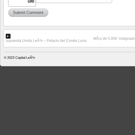
URI
MÃ¡s de 5.000 ‘indignado
Izquierda Unida LeÃ³n – Palacio del Conde Luna
© 2023
Capital LeÃ³n