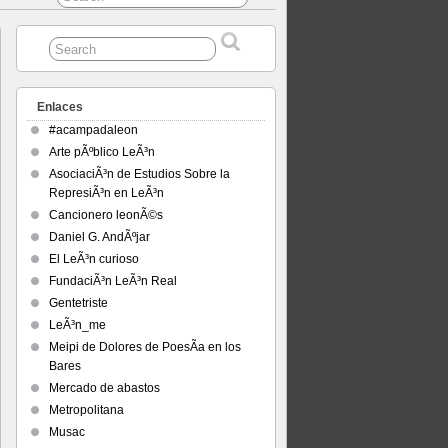
Enlaces
#acampadaleon
Arte pÃºblico LeÃ³n
AsociaciÃ³n de Estudios Sobre la
RepresiÃ³n en LeÃ³n
Cancionero leonÃ©s
Daniel G. AndÃºjar
El LeÃ³n curioso
FundaciÃ³n LeÃ³n Real
Gentetriste
LeÃ³n_me
Meipi de Dolores de PoesÃ­a en los
Bares
Mercado de abastos
Metropolitana
Musac