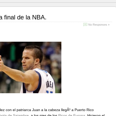
 final de la NBA.
No Responses »
ndez con el patriarca Juan a la cabeza llegÃ³ a Puerto Rico
bota de Sajambre
, a los pies de los
Picos de Europa
. Hicieron el