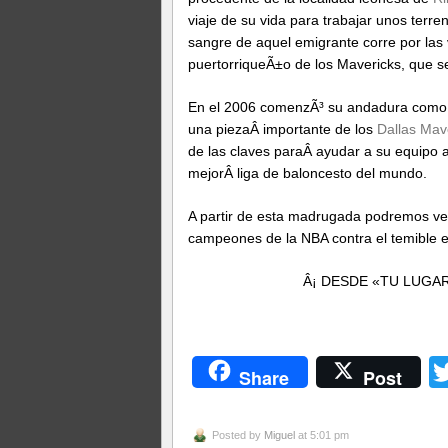
viaje de su vida para trabajar unos terre
sangre de aquel emigrante corre por la
puertorriqueÃ±o de los Mavericks, que se 
En el 2006 comenzÃ³ su andadura como pr
una piezaÂ importante de los
Dallas Mav
de las claves paraÂ ayudar a su equipo a
mejorÂ liga de baloncesto del mundo.
A partir de esta madrugada podremos ver
campeones de la NBA contra el temible 
Â¡ DESDE «TU LUGA
Share
Post
Posted by
Miguel
at 5:01 pm