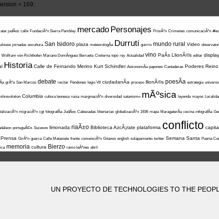
rsion = 169;
mercado
Personajes
atar judÃ­os
calle
FundaciÃ³n Sierra Pambley
PrisiÃ³n
Crimenes
comunicaciÃ³n
#le
Durruti
San Isidoro
mundo rural
plaza
Video
ulouse
jornadas
escultura
meteorologÃ­a
guirrio
observator
vino
PaÃ­s LlionÃ©s
displa
Wolfram von Richthofen
Mariano DomÃ­nguez Berrueta
Cistierna
topo
rey
Actualidad
editar
Historia
al
Calle de Fernando Merino
Kurt Schindler
Poderes
Reino
AstronomÃ­a
papones
Cantaderas
debate
poesÃ­a
ciudadanÃ­a
llionÃ©s
Ã­a
grÃºa
San Marcos
recitar
Pendones
legio VII
proceso
estrategia
universi
mÃºsica
Columbia
shrevolution
cultura leonesa
ruisa
marginaciÃ³n
diversidad
satanismo
leyenda
mayos
Localid
talizaciÃ³n
migraciÃ³n
cgt
fotografÃ­a
JudÃ­os
Cabezadas
libertarias
globalizaciÃ³n
1936
mapa
MaragaterÃ­a
cecina
infografÃ­a
Ge
conflicto
riaÃ±o
limonada
Biblioteca AzcÃ¡rate
plataforma
capita
daleon
portuguÃ©s
Sucesos
Prensa
Semana Santa
GirÃ³n
guerra
Calle Matasiete
frente
convenciÃ³n
Gitanos
english
solapamiento
twitter
Puerta Cas
memoria
Bierzo
cultura
ica
ramo leÃ³nes
abril
UN PROYECTO DE TECHNOLOGIES TO THE PEOPLE