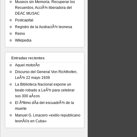
Museos sin Memoria. Recuperar los
Recuerdos. AcciÃ³n liberadora del
DEAC MUSAC
Postcapital
Registro de la ilustraciÃ³n leonesa
Reino
Wikipedia
Entradas recientes
Aquel motorÃ­n
Discurso del General Von Richthofen,
LeÃ³n 22 mayo 1939
La Biblioteca Nacional expone un
beato robado a LeÃ³n para celebrar
sus 300 aÃ±os
El Ãºltimo dÃ­a del escuadrÃ³n de la
muerte
Manuel G. Linacero «exilio republicano
leonÃ©s en Cuba»