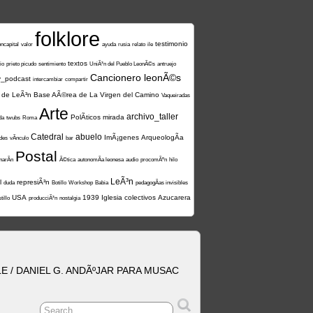
folklore
testimonio
oncapital
valor
ayuda
rusia
relato
ile
textos
io
prieto picudo
sentimiento
UniÃ³n del Pueblo LeonÃ©s
antruejo
Cancionero leonÃ©s
y_podcast
intercambiar
compartir
 de LeÃ³n
Base AÃ©rea de La Virgen del Camino
Vaqueiradas
Arte
archivo_taller
PolÃ­ticos
mirada
da
twubs
Roma
Catedral
abuelo
ImÃ¡genes
ArqueologÃ­a
ades
vÃ­nculo
bar
Postal
narÃ­n
Ã©tica
autonomÃ­a leonesa
audio
procomÃºn
hilo
LeÃ³n
l
represiÃ³n
duda
Botillo
Workshop
Babia
pedagogÃ­as invisibles
USA
1939
Iglesia
colectivos
Azucarera
tillo
producciÃ³n
nostalgia
 / DANIEL G. ANDÃºJAR PARA MUSAC