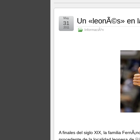
May
Un «leonÃ©s» en la
31
2011
InformaciÃ³n
A finales del siglo XIX, la familia FernÃ¡
procedente de la localidad leonesa de
Ri