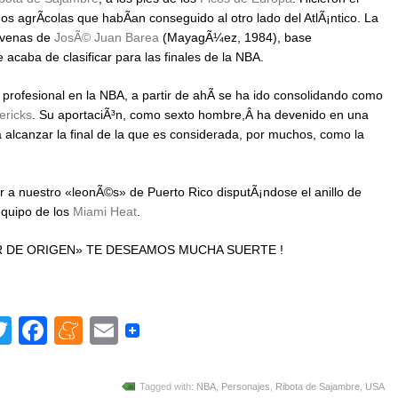
nos agrÃ­colas que habÃ­an conseguido al otro lado del AtlÃ¡ntico. La
s venas de
JosÃ© Juan Barea
(MayagÃ¼ez, 1984), base
acaba de clasificar para las finales de la NBA.
ofesional en la NBA, a partir de ahÃ­ se ha ido consolidando como
ericks
. Su aportaciÃ³n, como sexto hombre,Â ha devenido en una
 alcanzar la final de la que es considerada, por muchos, como la
 a nuestro «leonÃ©s» de Puerto Rico disputÃ¡ndose el anillo de
equipo de los
Miami Heat
.
R DE ORIGEN» TE DESEAMOS MUCHA SUERTE !
Twitter
Facebook
Meneame
Email
Tagged with:
NBA
,
Personajes
,
Ribota de Sajambre
,
USA