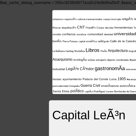
$wp_cache_debug_username = '295cc923830677aca5c24e9b0fcaf3c0'; $wpsc_ve
religiÃ³n
urbanismo
inquisiciÃ³n
culturas transnacionales
cuerpo incorrupto
M
CNT
herramientas
Moscas
despoblaciÃ³n
FilandÃ³n
Corpus
deicidas
To
universidad
confianza
comunidad
invisible
socializar
identidad
berlÃ­n
Calle de la Catedr
Pierre Puiseux
capital simbÃ³lico
telÃ©grafo
Libros
Arquitectura
La BaÃ±eza
hashtag
MontaÃ±a
ParÃ­s
biograf
Anarquismo
ecologÃ­a
eclipse
estraperlo
deporte
coordenadas
#spani
gastronomÃ­a
LegiÃ³n CÃ³ndor
industrial
instrumen
1905
musac
ayuntamiento
Palacio del Conde Luna
#acampa
Guerra Civil
enseÃ±anza
autocrÃ­tica
posmodernidad
Llionpedia
polÃ­tico
Santa Elvira
capitÃ¡n RodrÃ­guez Lozano
Bombardeo de Guern
Capital LeÃ³n