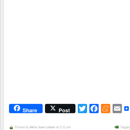
Twitter
Facebo
Men
E
Share
Post
Posted by
Alicia Juan Lobato
at 3:21 pm
Tagged