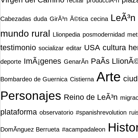
recitar
producciÃ³n
LeÃ³n
Cabezadas
duda
GirÃ³n
Ã©tica
cecina
mundo rural
Llionpedia
posmodernidad
met
testimonio
USA
cultura
he
socializar
editar
ImÃ¡genes
PaÃ­s LlionÃ
deporte
GenarÃ­n
Arte
ciu
Bombardeo de Guernica
Cistierna
Personajes
Reino de LeÃ³n
migrac
plataforma
observatorio
#spanishrevolution
rui
Histo
DomÃ­nguez Berrueta
#acampadaleon