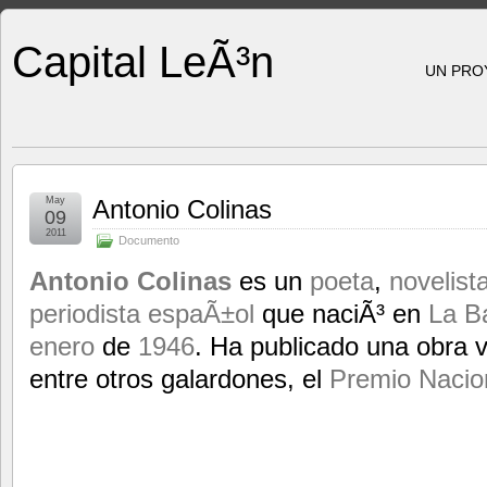
Capital LeÃ³n
UN PRO
May
Antonio Colinas
09
2011
Documento
Antonio Colinas
es un
poeta
,
novelist
periodista
espaÃ±ol
que naciÃ³ en
La B
enero
de
1946
. Ha publicado una obra v
entre otros galardones, el
Premio Nacion