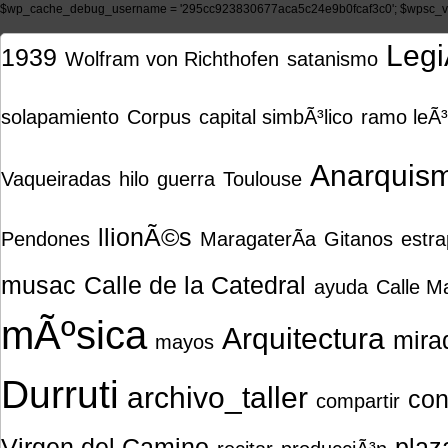
$wp_cache_debug_username = '295cc923830677aca5c24e9b0fcaf3c0'; $wpsc_ve
Legi
1939
Wolfram von Richthofen
satanismo
solapamiento
Corpus
capital simbÃ³lico
ramo leÃ
Anarquis
Vaqueiradas
hilo
guerra
Toulouse
llionÃ©s
Pendones
MaragaterÃ­a
Gitanos
estra
musac
Calle de la Catedral
ayuda
Calle M
mÃºsica
Arquitectura
mira
mayos
Durruti
archivo_taller
con
compartir
Virgen del Camino
plaz