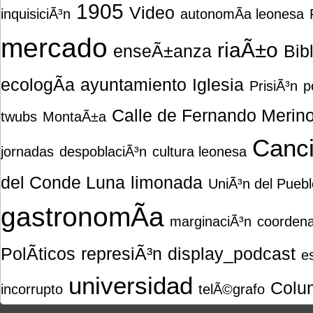
1905
Video
inquisiciÃ³n
autonomÃ­a leonesa
mercado
riaÃ±o
enseÃ±anza
Bib
ecologÃ­a
ayuntamiento
Iglesia
PrisiÃ³n
p
Calle de Fernando Merin
twubs
MontaÃ±a
Canc
jornadas
despoblaciÃ³n
cultura leonesa
del Conde Luna
limonada
UniÃ³n del Pueb
gastronomÃ­a
marginaciÃ³n
coorden
PolÃ­ticos
represiÃ³n
display_podcast
e
universidad
Colu
incorrupto
telÃ©grafo