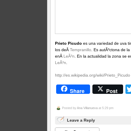
Prieto Picudo
es una variedad de uva ti
los deÂ
Tempranillo
. Es autÃ³ctona de l
enÂ
LeÃ³n
. En la actualidad la zona se 
LeÃ³n
.
http://es.wikipedia.org/wiki/Prieto_Picudo
Share
Post
Posted by
Ana Villanueva
at 5:29 pm
Leave a Reply