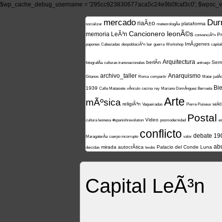
$wp_cache_debug_username = '295cc923830677aca5c24e9b0fcaf3c0'; $wpsc_ve
mercado
Durr
riaÃ±o
plataforma
socializar
meteorologÃ­a
Cancionero leonÃ©s
memoria
LeÃ³n
P
convenciÃ³n
ImÃ¡genes
papones
Cabezadas
despoblaciÃ³n
bar
guerra
Workshop
capita
Arquitectura
berlÃ­n
Sem
fotografÃ­a
culturas transnacionales
antruejo
archivo_taller
Anarquismo
Gitanos
Roma
compartir
Matar judÃ­
Bi
1939
Calle Matasiete
vÃ­nculo
cecina
rey
Mariano DomÃ­nguez Berrueta
Arte
mÃºsica
religiÃ³n
Vaqueiradas
Pierre Puiseux
telÃ©
Postal
Video
cultura leonesa
#spanishrevolution
posmodernidad
es
conflicto
debate
19
MaragaterÃ­a
cuerpo incorrupto
valor
ab
mirada
autocrÃ­tica
Palacio del Conde Luna
deicidas
twubs
Capital LeÃ³n