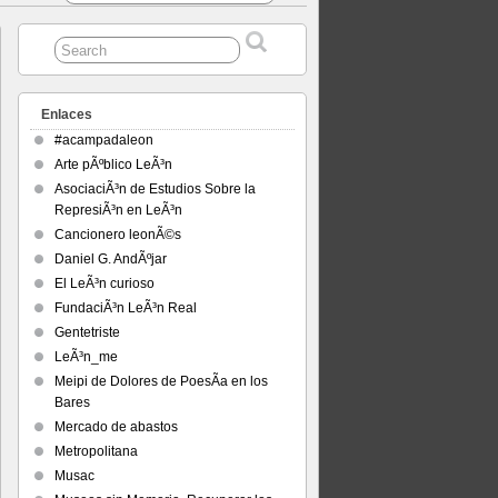
Enlaces
#acampadaleon
Arte pÃºblico LeÃ³n
AsociaciÃ³n de Estudios Sobre la
RepresiÃ³n en LeÃ³n
Cancionero leonÃ©s
Daniel G. AndÃºjar
El LeÃ³n curioso
FundaciÃ³n LeÃ³n Real
Gentetriste
LeÃ³n_me
Meipi de Dolores de PoesÃ­a en los
Bares
Mercado de abastos
Metropolitana
Musac