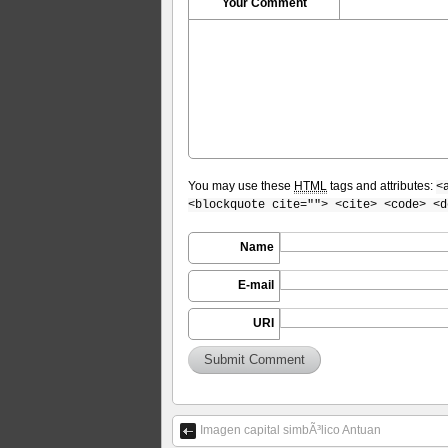
Your Comment
You may use these
HTML
tags and attributes:
<
<blockquote cite=""> <cite> <code> <d
Name
E-mail
URI
Imagen capital simbÃ³lico Antuan