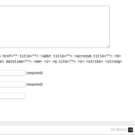
a href="" title=""> <abbr title=""> <acronym title=""> <b>
el datetime=""> <em> <i> <q cite=""> <s> <strike> <strong>
(required)
(required)
Un Bierzo