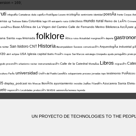
rsion = 169;
uti
poesÃ­a
ecologÃ­a
infografÃ­a
Cantaderas
duda
capitÃ¡n RodrÃ­guez Lozano
sentimiento
identidad
frente
Corpus
Ast
mundo rural
rensa
Columbia
colectivos
Reino de LeÃ³n
cgt
Toulouse
Babia
legio VII
estraperlo
rusia
Crimen
Base AÃ©rea de La Virgen del Camino
Calle de Fernando Merino
Biblioteca AzcÃ¡rate
l simbÃ³lico
g
folklore
gastrono
ana Santa
limonada
mapa
Ã©tica
ruisa
Actualidad
marginaciÃ³n
deporte
Historia
San Isidoro
CNT
ArqueologÃ­a industrial
os
twitter
#acampadaleon
Sucesos
comunicaciÃ³n
grÃ
erzo
USA
Iglesia
capital
abril
eclipse
Botillo
PrisiÃ³n
mayos
San Marcos
estrategia
Llionpedia
ayuda
portuguÃ©s
prieto p
Libros
Cate
Calle de la Catedral
grafo
procomÃºn
urbanismo
recitar
instrumentalizaciÃ³n
MontaÃ±a
migraciÃ³n
universidad
testimonio
PolÃ­ticos
cultura
ParÃ­s
UniÃ³n del Pueblo LeonÃ©s
solapamiento
proceso
jornadas
topo
05
display_podcast
llionÃ©s
ayuntamiento
Azucarera Santa Elvira
hilo
Moscas
invisible
JudÃ­os
FilandÃ³n
uelo
textos
inquisiciÃ³n
Localidades
producciÃ³n
autonomÃ­a leonesa
leyenda
UN PROYECTO DE TECHNOLOGIES TO THE PEOPLE