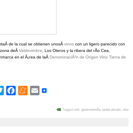
ntaÂ de la cual se obtienen unosÂ
vinos
con un ligero parecido con
a zona deÂ
Valdevimbre
, Los Oteros y la ribera del rÃ­o Cea,
enmarca en el Ã¡rea de laÂ
DenominaciÃ³n de Origen Vino Tierra de
Twitter
Facebook
Meneame
Email
Tagged with:
gastronomÃ­a
,
prieto picudo
,
vino